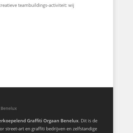
reatieve teambuildings-activiteit: wij
 Benelux
rkoepelend Graffiti Orgaan Benelux
. Dit is de
r street-art en graffiti bedrijven en zelfstandige