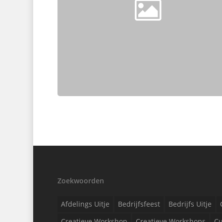
Zoekwoorden
Afdelings Uitje
Bedrijfsfeest
Bedrijfs Uitje
Creatieve Workshop
Creatieve Workshops
Cu