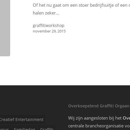
Of het nu gaat om een stoer bedrijfsuitje of een c
halen zeker…
graffitiworkshop
november 29, 2015
Overkoepelend Graffiti Orgaan
Wij zijn aangesloten bij het
Ove
Creatief Entertainment
centrale brancheorganisatie voo
rsus
Familiedag
Graffiti