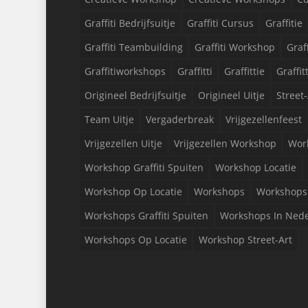
Graffiti Bedrijfsuitje
Graffiti Cursus
Graffitie
Graffiti Teambuilding
Graffiti Workshop
Graf
Graffitiworkshops
Graffitti
Graffittie
Graffit
Origineel Bedrijfsuitje
Origineel Uitje
Street-
Team Uitje
Vergaderbreak
Vrijgezellenfeest
Vrijgezellen Uitje
Vrijgezellen Workshop
Wor
Workshop Graffiti Spuiten
Workshop Locatie
Workshop Op Locatie
Workshops
Workshops 
Workshops Graffiti Spuiten
Workshops In Ned
Workshops Op Locatie
Workshop Street-Art