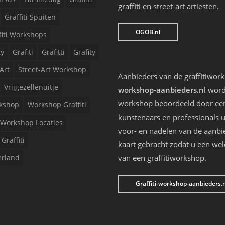
graffiti en street-art artiesten.
Graffiti Spuiten
OGOB.nl
fiti Workshops
ty
Grafiti
Grafitti
Grafity
Art
Street-Art Workshop
Aanbieders van de graffitiwor
Vrijgezellenuitje
workshop-aanbieders.nl
worde
workshop beoordeeld door een 
kshop
Workshop Graffiti
kunstenaars en professionals u
Workshop Locaties
voor- en nadelen van de aanbi
Graffiti
kaart gebracht zodat u een we
erland
van een graffitiworkshop.
Graffiti-workshop-aanbieders.