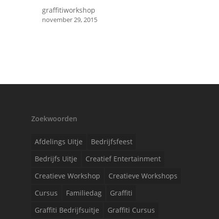
graffitiworkshop
november 29, 2015
Zoekwoorden
Afdelings Uitje
Bedrijfsfeest
Bedrijfs Uitje
Creatief Entertainment
Creatieve Workshop
Creatieve Workshops
Cursus
Familiedag
Graffiti
Graffiti Bedrijfsuitje
Graffiti Cursus